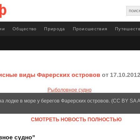
ии
Общество
Природа
Происшествия
Путешеств
сные виды Фарерских островов
от 17.10.201
а лодке в море у берегов Фарерских островов. (CC BY SA Ar
CМОТРЕТЬ НОВОСТЬ ПОЛНОСТЬЮ
вное судно”