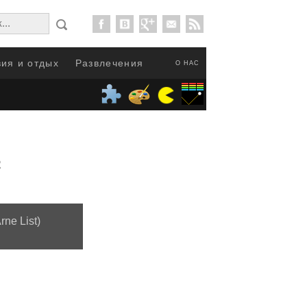
ия и отдых
Развлечения
О НАС
2
ne List)