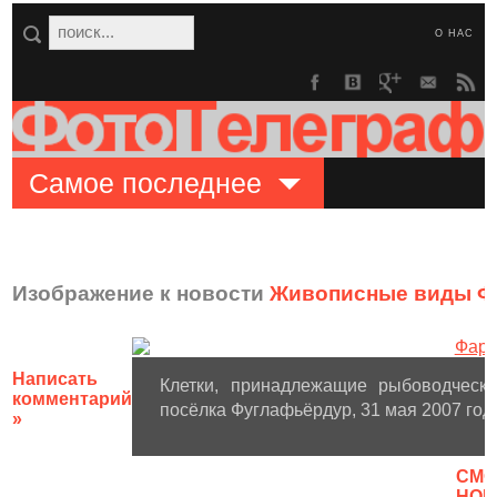
О НАС
Самое последнее
Изображение к новости
Живописные виды Ф
Написать
Клетки, принадлежащие рыбоводческо
комментарий
посёлка Фуглафьёрдур, 31 мая 2007 год
»
CМО
НОВ