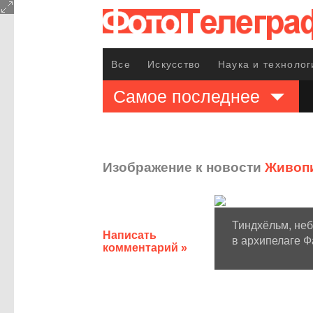
Все
Искусство
Наука и технолог
Самое последнее
Изображение к новости
Живопи
Тиндхёльм, неб
Написать
в архипелаге Ф
комментарий »