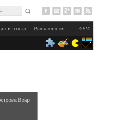
ия и отдых
Развлечения
О НАС
2
острова Воар