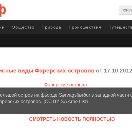
ии
Общество
Природа
Происшествия
Путешеств
сные виды Фарерских островов
от 17.10.201
ольшой остров на фьорде Sørvágsfjørður в западной части 
арерских островов. (CC BY SA Arne List)
CМОТРЕТЬ НОВОСТЬ ПОЛНОСТЬЮ