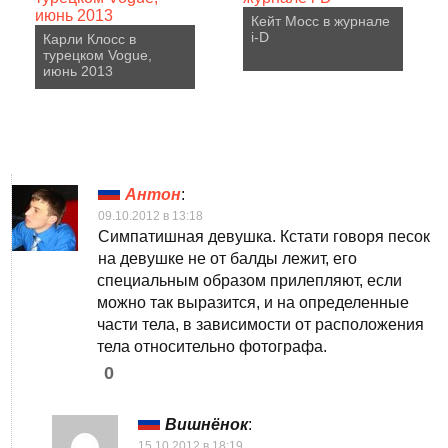
Кейт Мосс в журнале
i-D
Карли Клосс в
турецком Vogue,
июнь 2013
Антон
:
09.10.2012 в 13:18
Симпатишная девушка. Кстати говоря песок
на девушке не от балды лежит, его
специальным образом прилепляют, если
можно так выразится, и на определенные
части тела, в зависимости от расположения
тела относительно фотографа.
0
Вишнёнок
:
15.10.2012 в 18:19