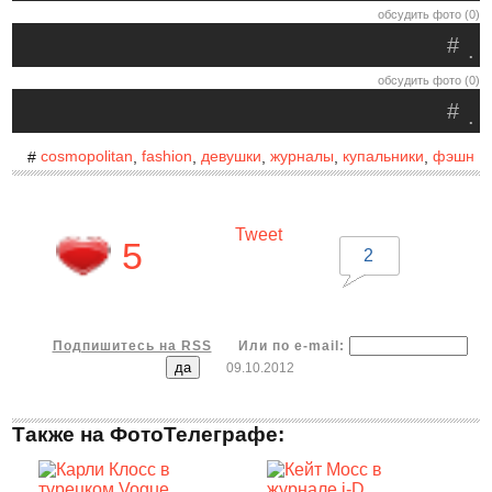
обсудить фото (0)
#
.
обсудить фото (0)
#
.
cosmopolitan
fashion
девушки
журналы
купальники
фэшн
#
,
,
,
,
,
Tweet
5
2
Подпишитесь на RSS
Или по e-mail:
09.10.2012
Также на ФотоТелеграфе: