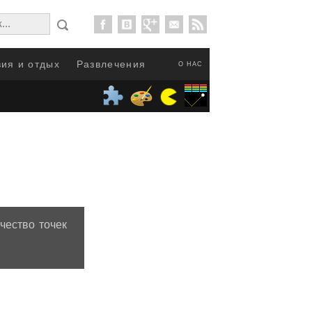
ия и отдых
Развлечения
О НАС
чество точек