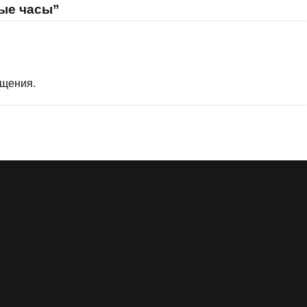
ные часы”
бщения.