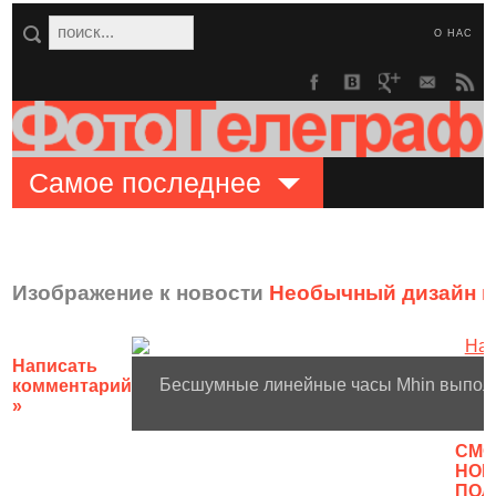
О НАС
Самое последнее
Изображение к новости
Необычный дизайн н
Написать
Бесшумные линейные часы Mhin выполне
комментарий
»
CМО
НОВ
ПОЛ