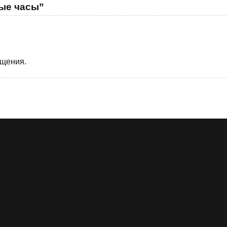
ные часы”
бщения.