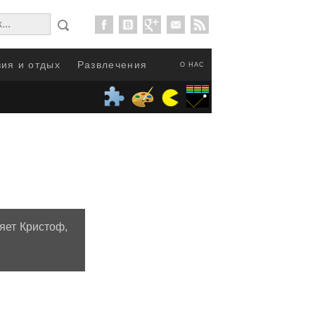
ия и отдых
Развлечения
О НАС
яет Кристоф,