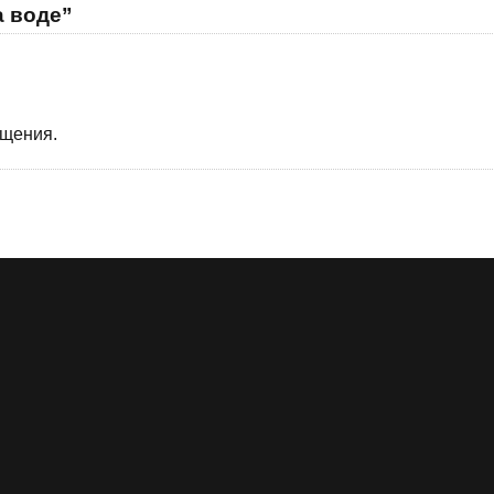
а воде”
бщения.