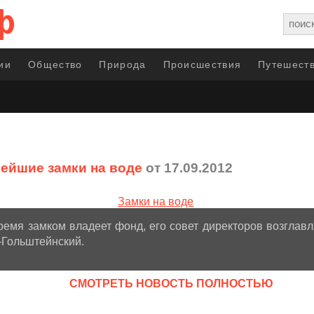
ии
Общество
Природа
Происшествия
Путешеств
ейшие замки на воде
от 17.09.2012
емя замком владеет фонд, его совет директоров возглавл
-Гольштейнский.
CМОТРЕТЬ НОВОСТЬ ПОЛНОСТЬЮ