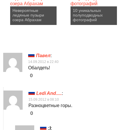
Невероятные
10 уникальных
ледяные пузыри
полуподводных
озера Абрахам
фотографий
Павел
:
14.09.2012 в 22:40
Обалдеть!
0
Ledi And.....
:
15.09.2012 в 08:10
Разноцветные горы.
0
:)
: