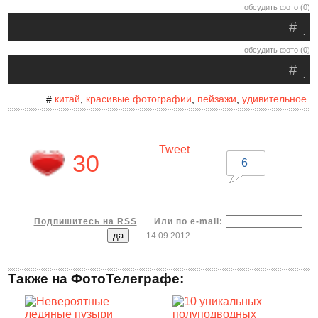
обсудить фото (0)
#
.
обсудить фото (0)
#
.
китай
красивые фотографии
пейзажи
удивительное
#
,
,
,
Tweet
30
6
Подпишитесь на RSS
Или по e-mail:
14.09.2012
Также на ФотоТелеграфе: