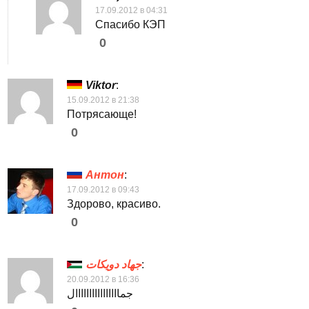
17.09.2012 в 04:31
Спасибо КЭП
0
Viktor
:
15.09.2012 в 21:38
Потрясающе!
0
Антон
:
17.09.2012 в 09:43
Здорово, красиво.
0
جهاد دويكات
:
20.09.2012 в 16:36
جماااااااااااااااال