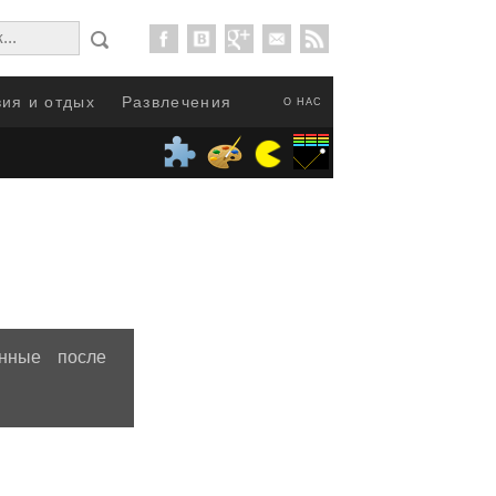
ия и отдых
Развлечения
О НАС
нные после