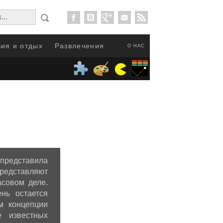
ия и отдых
Развлечения
О НАС
n представила
представляют
асовом деле.
нь остается
м концепции
е известных