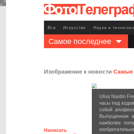
Все
Искусство
Наука и технолог
Самое последнее
Изображение к новости
Самые 
Uliss Nardin F
часы под кодо
собой апофеоз
Выпущенная в
наиболее поп
изобретатель
Написать