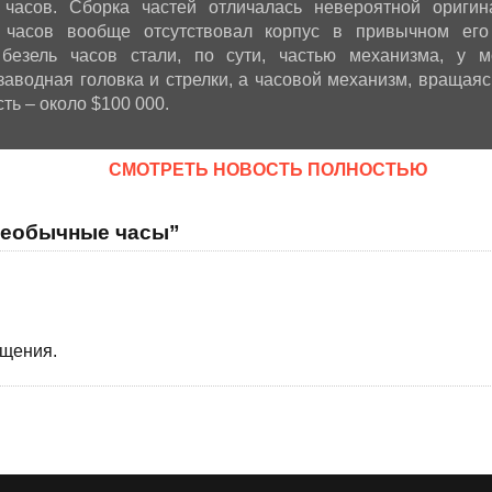
 часов. Сборка частей отличалась невероятной оригин
у часов вообще отсутствовал корпус в привычном его
безель часов стали, по сути, частью механизма, у м
заводная головка и стрелки, а часовой механизм, вращаяс
ть – около $100 000.
CМОТРЕТЬ НОВОСТЬ ПОЛНОСТЬЮ
необычные часы”
бщения.