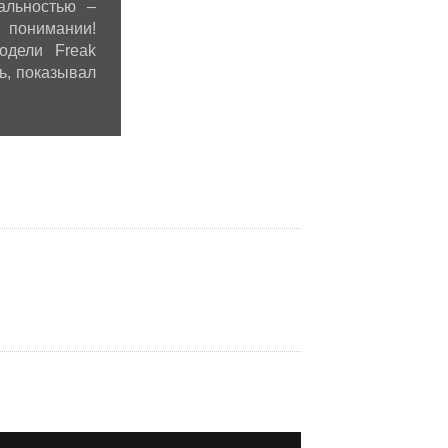
альностью –
 понимании!
одели Freak
ь, показывал