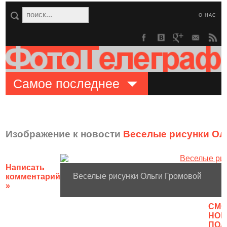
О НАС
Самое последнее
Изображение к новости
Веселые рисунки Ол
Написать
Веселые рисунки Ольги Громовой
комментарий
»
CМО
НОВ
ПОЛ