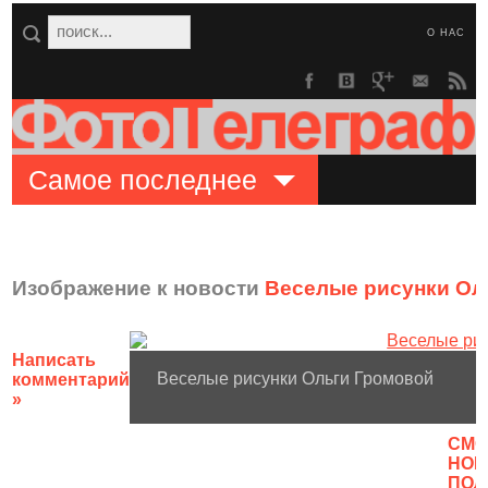
О НАС
Самое последнее
Изображение к новости
Веселые рисунки Ол
Написать
Веселые рисунки Ольги Громовой
комментарий
»
CМО
НОВ
ПОЛ