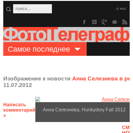
О НАС
Самое последнее
Изображение к новости
Анна Селезнева в ре
11.07.2012
Написать
Анна Селезнева, Hunkydory Fall 2012
комментарий
»
CМО
НОВ