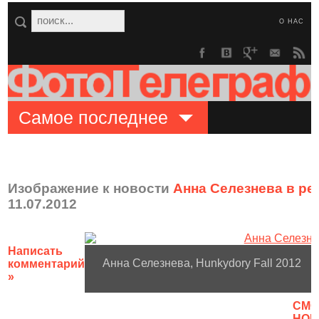
О НАС
Самое последнее
Изображение к новости
Анна Селезнева в ре
11.07.2012
Написать
Анна Селезнева, Hunkydory Fall 2012
комментарий
»
CМО
НОВ