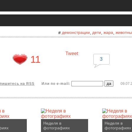
демонстрации
дети
жара
животны
#
,
,
,
Tweet
11
3
пишитесь на RSS
Или по e-mail:
09.07.
Неделя в
Неделя в
фиях
фотографиях
фотографиях