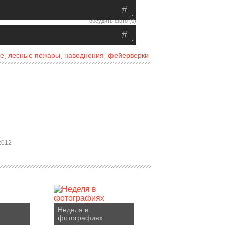
#
.
обсудить фото (0)
#
.
е
лесные пожары
наводнения
фейерверки
,
,
,
2012
Неделя в
фотографиях