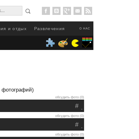
ия и отдых
Развлечения
О НАС
0 фотографий)
обсудить фото (0)
#
.
обсудить фото (0)
#
.
обсудить фото (0)