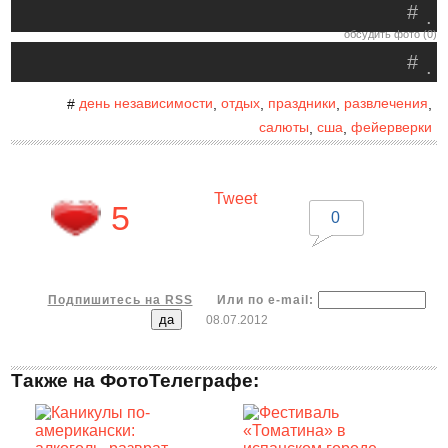
#
.
обсудить фото (0)
#
.
день независимости
отдых
праздники
развлечения
#
,
,
,
,
салюты
сша
фейерверки
,
,
Tweet
5
0
Подпишитесь на RSS
Или по e-mail:
08.07.2012
Также на ФотоТелеграфе: