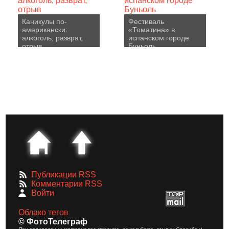
Каникулы по-
Фестиваль
американски:
«Томатина» в
алкоголь, разврат,
испанском городе
отрыв
Буньоль
Публикации RSS
Комментарии RSS
Войти
Облако тегов
© ФотоТелеграф