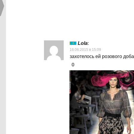
Lola
:
16.06.2015 в 15:09
захотелось ей розового доб
0