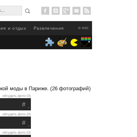
ия и отдых
Развлечения
О НАС
кой моды в Париже. (26 фотографий)
обсудить фото (0)
#
.
обсудить фото (0)
#
.
обсудить фото (0)