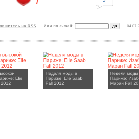
7
3
пишитесь на RSS
Или по e-mail:
04.07.
высокой
Неделя моды в
Неделя моды
ариже: Elie
Париже: Elie Saab
Париже: Изаб
l 2012
Fall 2012
Маран Fall 20