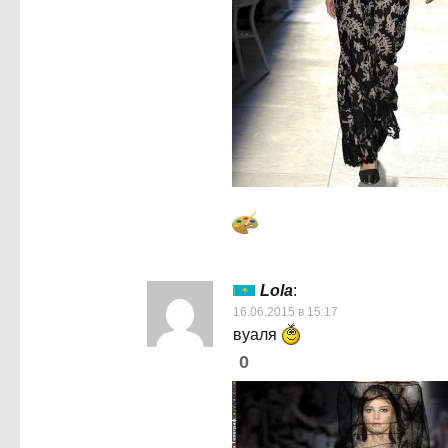
Lola
:
16.06.2015 в 15:17
вуаля
0