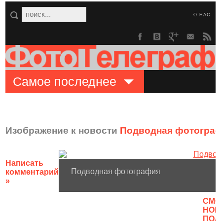
О НАС
Самое последнее
Изображение к новости
Подводная фотогра
Написать
Подводная фотография
комментарий
»
CМО
НОВ
ПОЛ