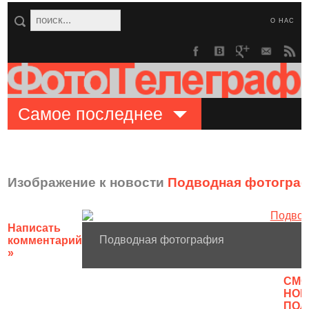
О НАС
Самое последнее
Изображение к новости
Подводная фотогра
Написать
Подводная фотография
комментарий
»
CМО
НОВ
ПОЛ