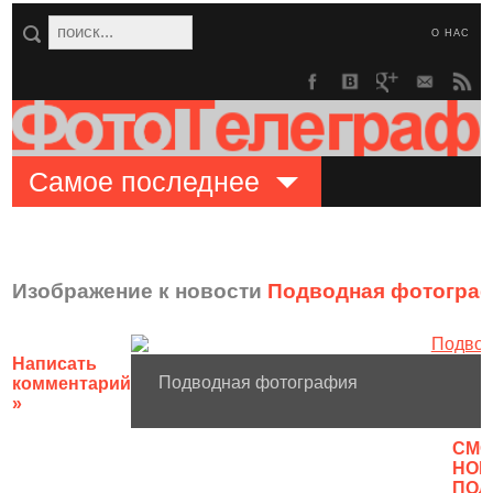
О НАС
Самое последнее
Изображение к новости
Подводная фотогра
Написать
Подводная фотография
комментарий
»
CМО
НОВ
ПОЛ