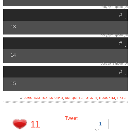
обсудить фото (0)
#
.
13
обсудить фото (0)
#
.
14
обсудить фото (0)
#
.
15
зеленые технологии
концепты
отели
проекты
яхты
#
,
,
,
,
Tweet
11
1