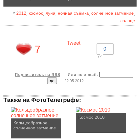
2012
космос
луна
ночная съёмка
солнечное затмение
#
,
,
,
,
,
солнце
Tweet
7
0
Подпишитесь на RSS
Или по e-mail:
22.05.2012
Также на ФотоТелеграфе:
Космос 2010
Кольцеобразное
солнечное затмение