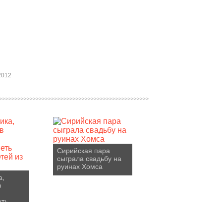
2012
Сирийская пара
сыграла свадьбу на
руинах Хомса
а,
в
еть
тей из