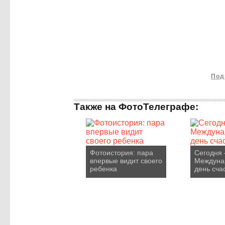
Под
Также на ФотоТелеграфе:
Фотоистория: пара
Сегодня 
впервые видит своего
Междуна
ребенка
день сча