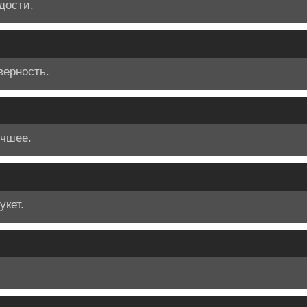
дости.
верность.
учшее.
укет.