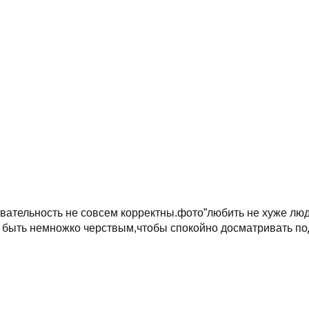
вательность не совсем корректны.фото”любить не хуже лю
о быть немножко черствым,чтобы спокойно досматривать по