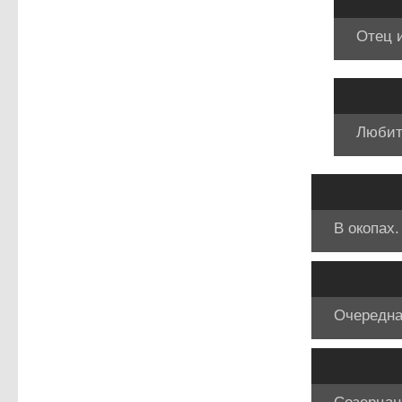
Отец и
Любит
В окопах.
Очередна