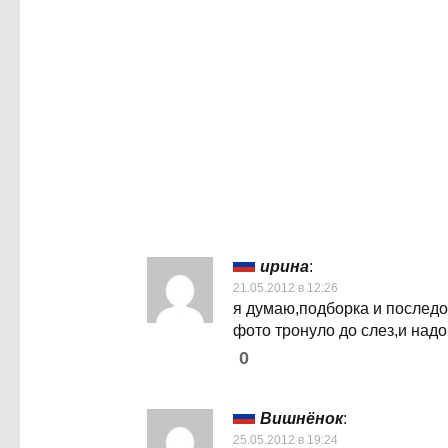
ирина
:
21.05.2012 в 12:26
я думаю,подборка и последо
фото тронуло до слез,и над
0
Вишнёнок
:
25.05.2012 в 19:24