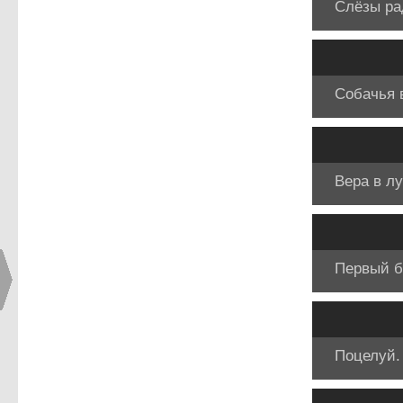
Слёзы ра
Собачья 
Вера в л
Первый б
Поцелуй.