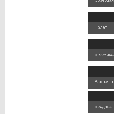
Созерцан
Полёт.
В домике
Важная п
Бродяга.