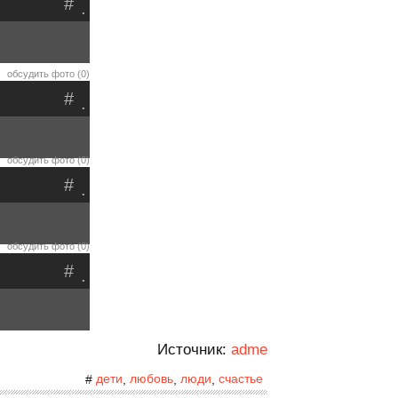
#
.
обсудить фото (0)
#
.
обсудить фото (0)
#
.
обсудить фото (0)
#
.
Источник:
adme
дети
любовь
люди
счастье
#
,
,
,