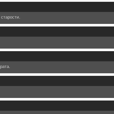
 старости.
рата.