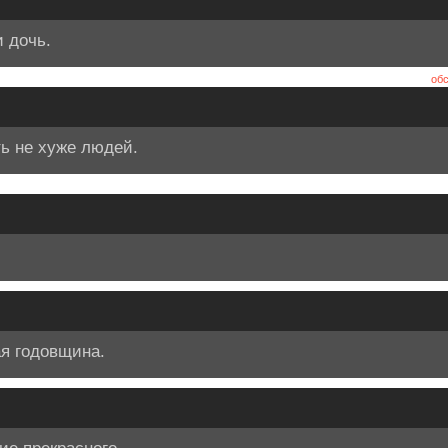
 дочь.
обс
ь не хуже людей.
я годовщина.