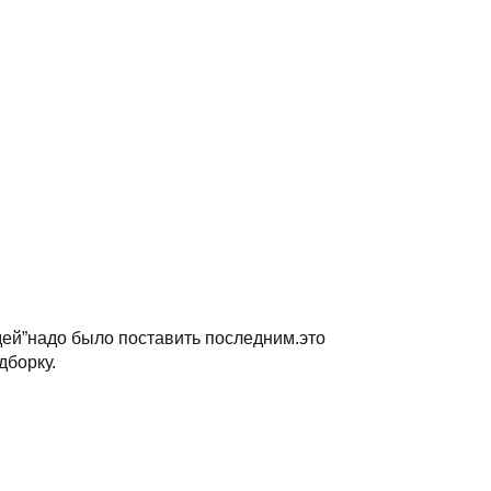
дей”надо было поставить последним.это
дборку.