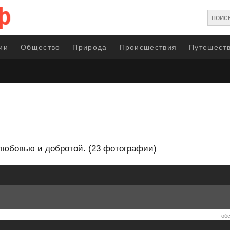
ии
Общество
Природа
Происшествия
Путешеств
любовью и добротой. (23 фотографии)
обс