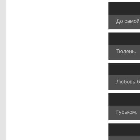
До самой
Тюлень.
Любовь б
Гуськом.