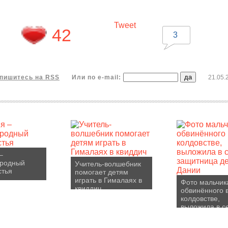
Tweet
42
3
пишитесь на RSS
Или по e-mail:
21.05.
–
родный
Учитель-волшебник
стья
помогает детям
играть в Гималаях в
Фото мальчик
квиддич
обвинённого 
колдовстве,
выложила в с
защитница де
Дании