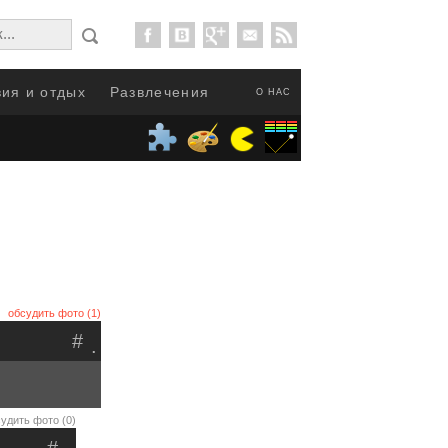
ия и отдых
Развлечения
О НАС
обсудить фото (1)
#
.
удить фото (0)