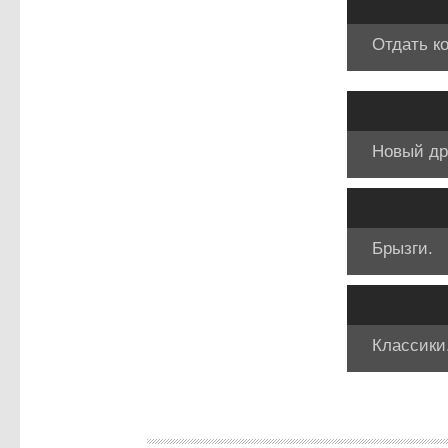
Отдать к
Новый др
Брызги.
Классики