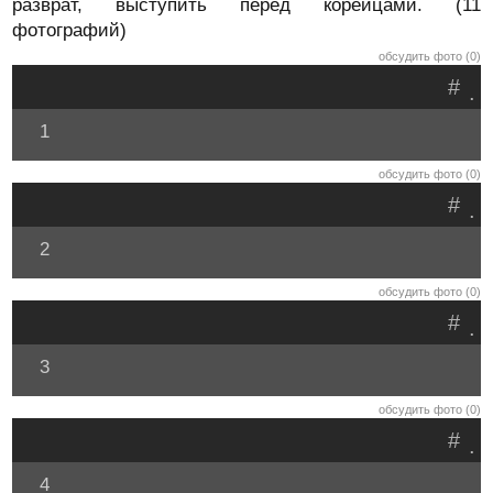
разврат, выступить перед корейцами. (11
фотографий)
обсудить фото (0)
#
.
1
обсудить фото (0)
#
.
2
обсудить фото (0)
#
.
3
обсудить фото (0)
#
.
4