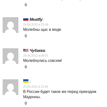
0
Meatfly
:
24.04.2012 в 15:36
Молебны щас в моде
0
Чубакка
:
25.04.2012 в 08:53
Молебнулись совсем!
0
:
25.04.2012 в 15:04
В России будет такое же перед приездом
Мадонны.
0