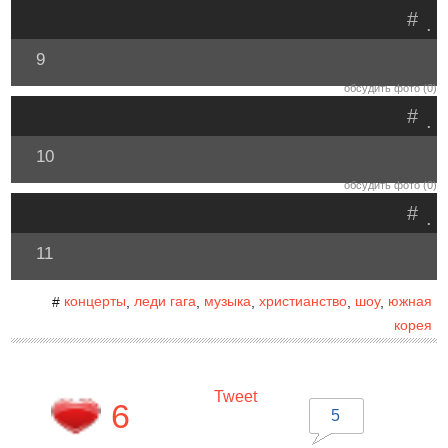
#
.
9
обсудить фото (0)
#
.
10
обсудить фото (0)
#
.
11
концерты
леди гага
музыка
христианство
шоу
южная
#
,
,
,
,
,
корея
Tweet
6
5