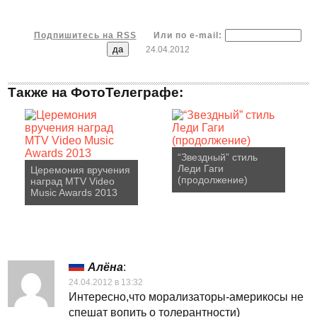
Подпишитесь на RSS
Или по e-mail:
24.04.2012
Также на ФотоТелеграфе:
“Звездный” стиль
Леди Гаги
Церемония вручения
(продолжение)
наград MTV Video
Music Awards 2013
Алёна
:
24.04.2012 в 13:32
Интересно,что морализаторы-америкосы не
спешат вопить о толерантности)