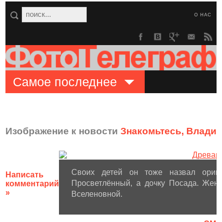
О НАС
Самое последнее
Изображение к новости
Знакомьтесь, Влади
Своих детей он тоже назвал ориги
Написать
Просветлённый, а дочку Посада. Жен
комментарий
»
Вселеновной.