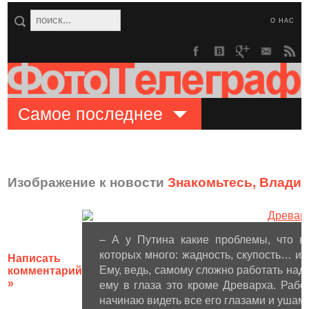
О НАС
Самое последнее
Изображение к новости
Знакомьтесь, Влади
– А у Путина какие проблемы, что в
которых много: жадность, скупость… и э
Написать
Ему, ведь, самому сложно работать над с
комментарий
»
ему в глаза это кроме Древарха. Рабо
начинаю видеть все его глазами и ушами