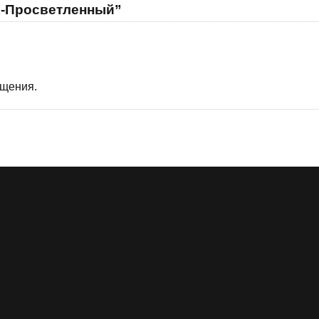
х-Просветленный”
бщения.