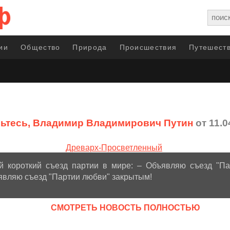
ии
Общество
Природа
Происшествия
Путешеств
ьтесь, Владимир Владимирович Путин
от 11.0
 короткий съезд партии в мире: – Объявляю съезд "Па
являю съезд "Партии любви" закрытым!
CМОТРЕТЬ НОВОСТЬ ПОЛНОСТЬЮ