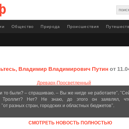
ии
Общество
Природа
Происшествия
Путешеств
ьтесь, Владимир Владимирович Путин
от 11.0
и то были? – спрашиваю. – Вы же нигде не работаете". "С
. Троллит? Нет? Не знаю, до этого он заявлял, ч
"от разных стран, городских и областных бюджетов".
CМОТРЕТЬ НОВОСТЬ ПОЛНОСТЬЮ