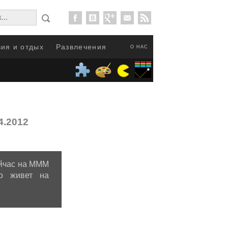
ия и отдых
Развлечения
О НАС
4.2012
ейчас на МММ
то живет на