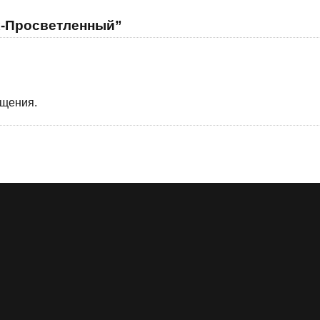
х-Просветленный”
бщения.