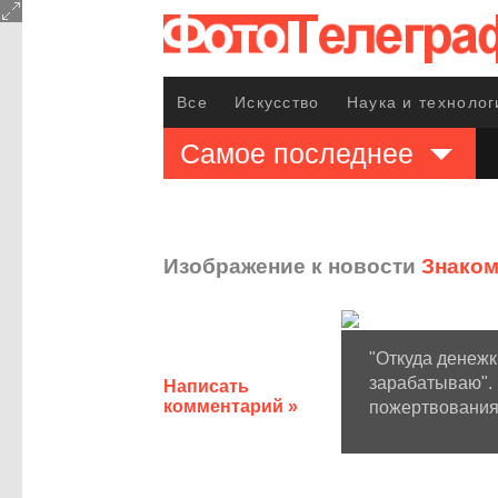
Все
Искусство
Наука и технолог
Самое последнее
Изображение к новости
Знаком
"Откуда денежк
зарабатываю"
Написать
комментарий »
пожертвования 