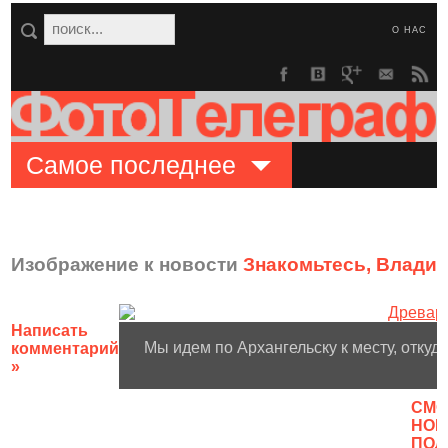
О НАС
Самое последнее
Изображение к новости
Знакомьтесь, Влади
Написать
Мы идем по Архангельску к месту, откуд
комментарий
»
CМО
НОВ
ПОЛ