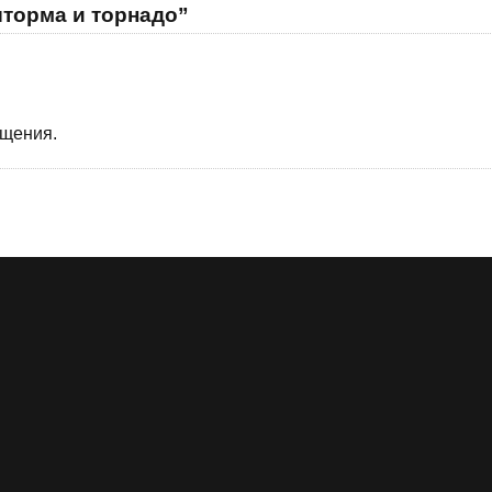
шторма и торнадо”
бщения.