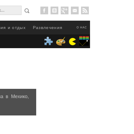
ия и отдых
Развлечения
О НАС
а в Мехико,