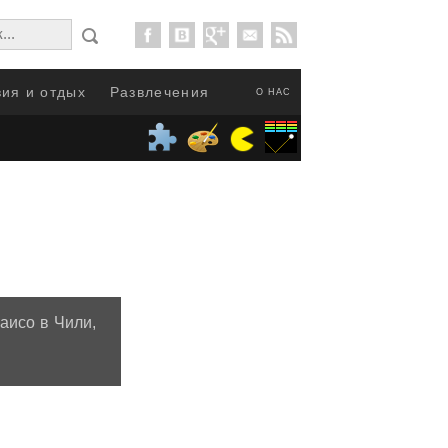
ия и отдых
Развлечения
О НАС
аисо в Чили,