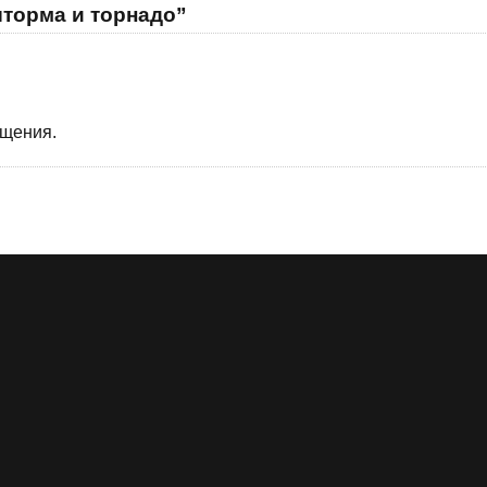
шторма и торнадо”
бщения.