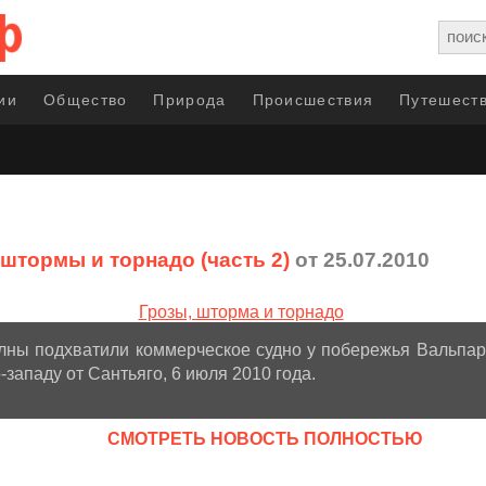
ии
Общество
Природа
Происшествия
Путешеств
 штормы и торнадо (часть 2)
от 25.07.2010
ны подхватили коммерческое судно у побережья Вальпар
-западу от Сантьяго, 6 июля 2010 года.
CМОТРЕТЬ НОВОСТЬ ПОЛНОСТЬЮ