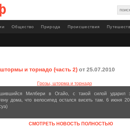
ии
Общество
Природа
Происшествия
Путешеств
 штормы и торнадо (часть 2)
от 25.07.2010
ушившийся Милбери в Огайо, с такой силой ударил э
тену дома, что велосипед остался висеть там. 6 июня 20
cya)
CМОТРЕТЬ НОВОСТЬ ПОЛНОСТЬЮ