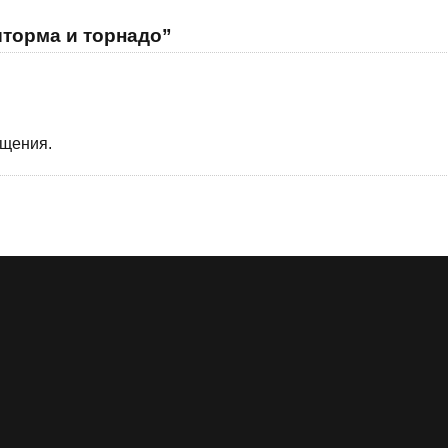
шторма и торнадо”
бщения.