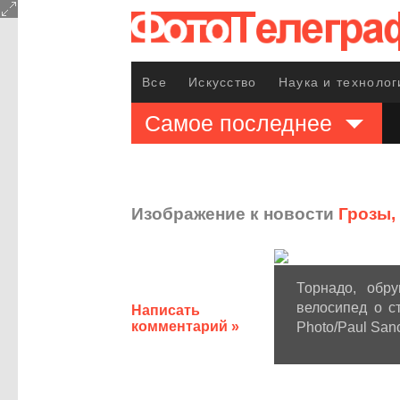
Все
Искусство
Наука и технолог
Самое последнее
Изображение к новости
Грозы,
Торнадо, обр
велосипед о с
Написать
комментарий »
Photo/Paul San