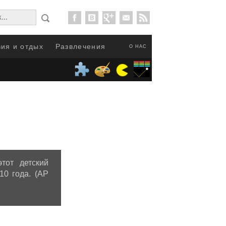
ия и отдых
Развлечения
О НАС
тот детский
10 года. (AP