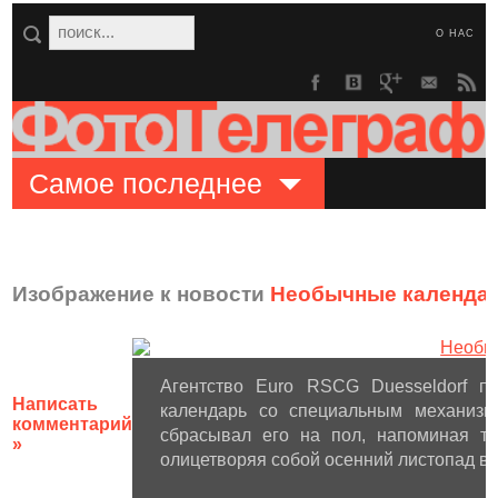
О НАС
Самое последнее
Изображение к новости
Необычные календа
Агентство Euro RSCG Duesseldorf п
Написать
календарь со специальным механизм
комментарий
сбрасывал его на пол, напоминая т
»
олицетворяя собой осенний листопад в 