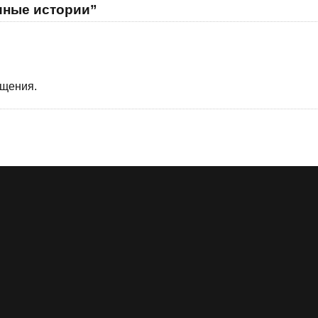
иные истории”
бщения.