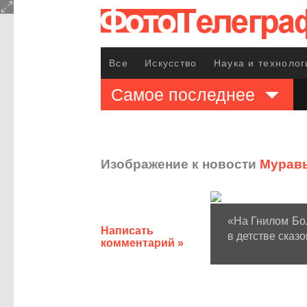
Все
Искусство
Наука и технолог
Самое последнее
Изображение к новости
Муравь
«На Гнилом Бол
Написать
в детстве сказо
комментарий »