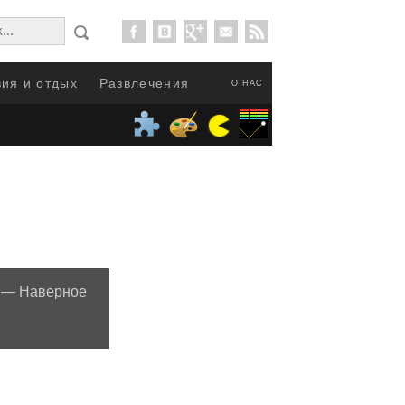
ия и отдых
Развлечения
О НАС
? — Наверное