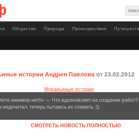
ии
Общество
Природа
Происшествия
Путешеств
иные истории Андрея Павлова
от 23.02.2012
оте кикимор нет!!» — Что вдохновляет на создание работ
к недочитал, теперь пытаюсь их снимать :)).
CМОТРЕТЬ НОВОСТЬ ПОЛНОСТЬЮ