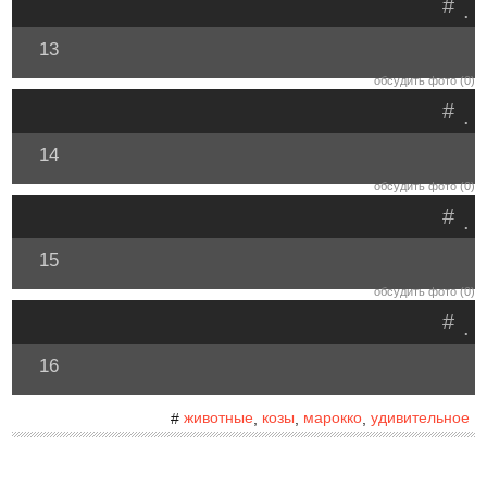
#
.
13
обсудить фото (0)
#
.
14
обсудить фото (0)
#
.
15
обсудить фото (0)
#
.
16
животные
козы
марокко
удивительное
#
,
,
,