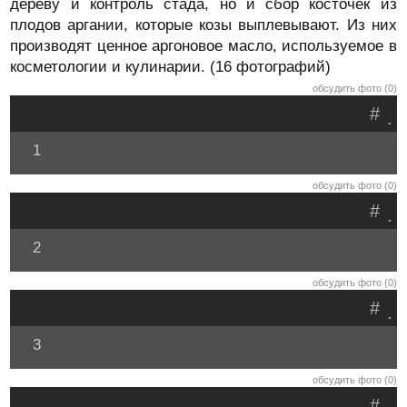
дереву и контроль стада, но и сбор косточек из
плодов аргании, которые козы выплевывают. Из них
производят ценное аргоновое масло, используемое в
косметологии и кулинарии. (16 фотографий)
обсудить фото (0)
#
.
1
обсудить фото (0)
#
.
2
обсудить фото (0)
#
.
3
обсудить фото (0)
#