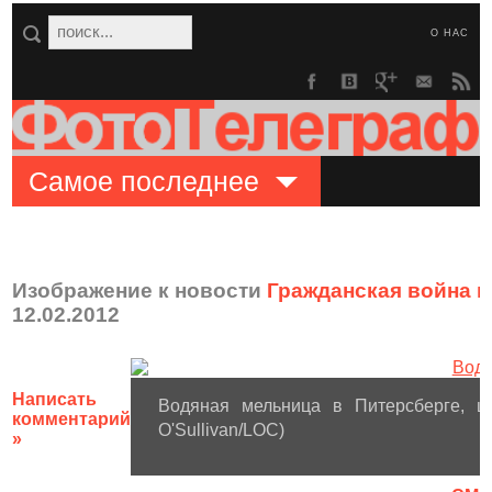
О НАС
Самое последнее
Изображение к новости
Гражданская война в
12.02.2012
Написать
Водяная мельница в Питерсберге, шт
комментарий
O'Sullivan/LOC)
»