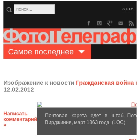
О НАС
Самое последнее
Изображение к новости
Гражданская война в
12.02.2012
Написать
Почтовая карета едет в штаб Пото
комментарий
Вирджиния, март 1863 года. (LOC)
»