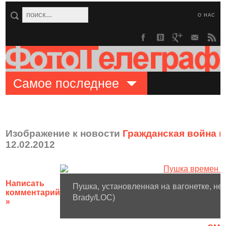
О НАС
Самое последнее
Изображение к новости
Гражданская война в
12.02.2012
Написать
Пушка, установленная на вагонетке, не
комментарий
Brady/LOC)
»