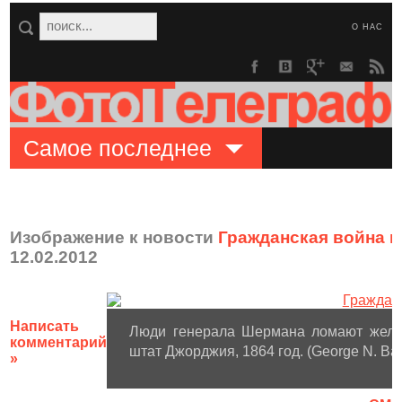
О НАС
Самое последнее
Изображение к новости
Гражданская война в
12.02.2012
Написать
Люди генерала Шермана ломают желез
комментарий
штат Джорджия, 1864 год. (George N. Ba
»