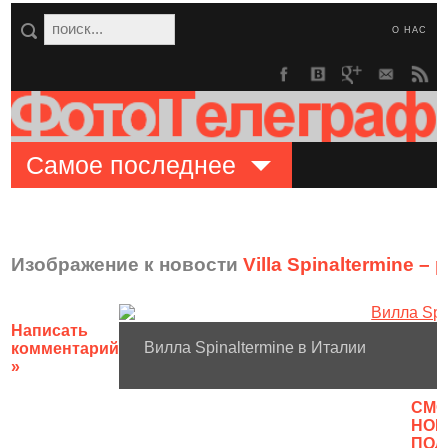
О НАС
Самое последнее
Изображение к новости
Villa Spinaltermine –
Написать
Вилла Spinaltermine в Италии
комментарий
»
CМО
НОВ
ПОЛ