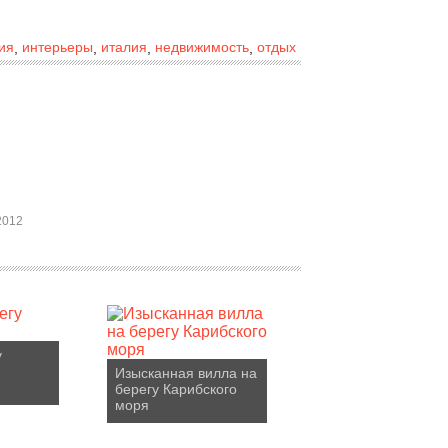
ия
интерьеры
италия
недвижимость
отдых
,
,
,
,
2012
у
Изысканная вилла на
берегу Карибского
моря