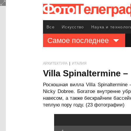
Все
Искусство
Наука и технолог
Самое последнее
АРХИТЕКТУРА
|
ИТАЛИЯ
Villa Spinaltermine 
Роскошная вилла Villa Spinaltermin
Nicky Dobree. Богатое внутренне у
навесом, а также бескрайним бассей
теплую пору году. (23 фотографии)