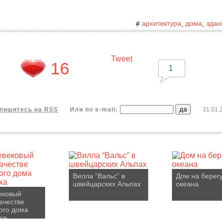
архитектура
дома
здан
#
,
,
Tweet
16
1
пишитесь на RSS
Или по e-mail:
31.01.
Вилла “Вальс” в
Дом на берег
швейцарских Альпах
океана
ековый
качестве
ого дома
ха