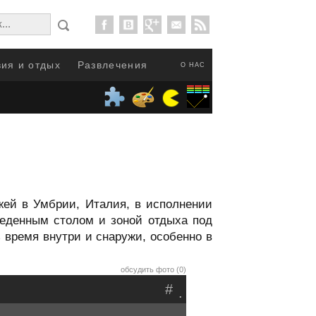
ия и отдых
Развлечения
О НАС
ажей в Умбрии, Италия, в исполнении
беденным столом и зоной отдыха под
 время внутри и снаружи, особенно в
обсудить фото (0)
#
.