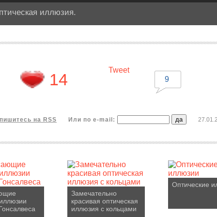
птическая иллюзия.
Tweet
14
9
пишитесь на RSS
Или по e-mail:
27.01.
Оптические и
ющие
Замечательно
-иллюзии
красивая оптическая
Гонсалвеса
иллюзия с кольцами