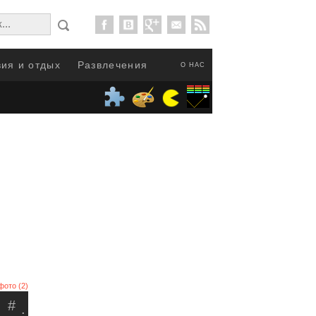
ия и отдых
Развлечения
О НАС
фото (2)
#
.