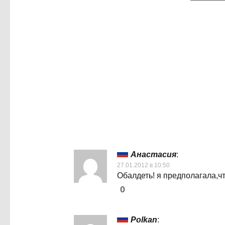
Анастасия
:
27.01.2012 в 10:50
Обалдеть! я предполагала,что 
0
Polkan
: