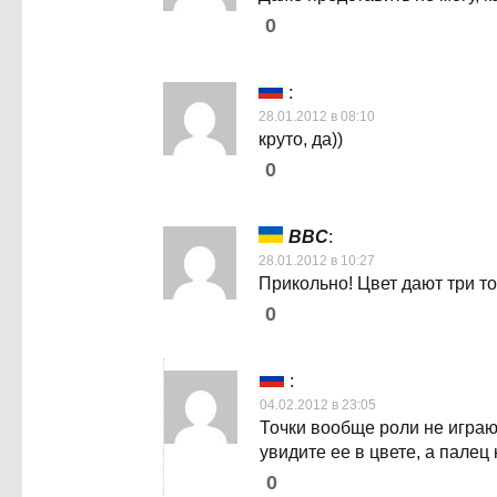
0
:
28.01.2012 в 08:10
круто, да))
0
ВВС
:
28.01.2012 в 10:27
Прикольно! Цвет дают три то
0
:
04.02.2012 в 23:05
Точки вообще роли не играют
увидите ее в цвете, а палец 
0