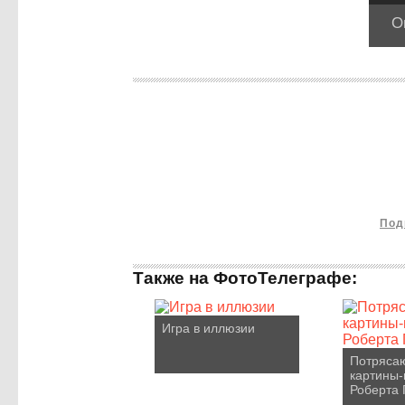
О
Под
Также на ФотоТелеграфе:
Игра в иллюзии
Потряса
картины
Роберта 