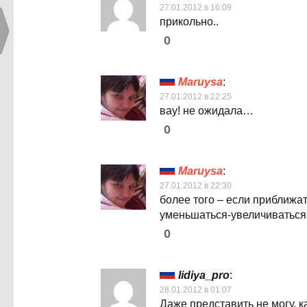
27.01.2012 в 16:09
прикольно..
0
Maruysa
:
27.01.2012 в 22:25
вау! не ожидала…
0
Maruysa
:
27.01.2012 в 22:30
более того – если приближат
уменьшаться-увеличиваться
0
lidiya_pro
:
28.01.2012 в 01:07
Даже представить не могу, 