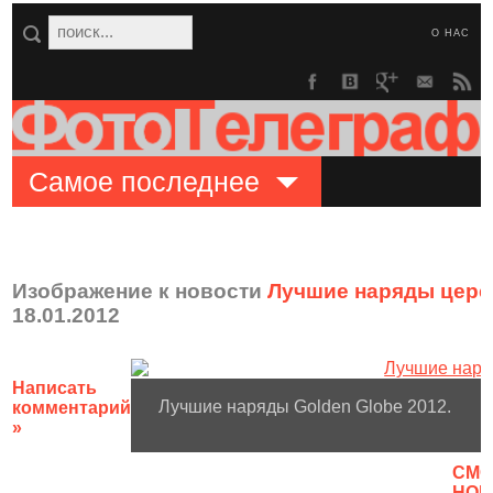
О НАС
Самое последнее
Изображение к новости
Лучшие наряды цере
18.01.2012
Написать
Лучшие наряды Golden Globe 2012.
комментарий
»
CМО
НОВ