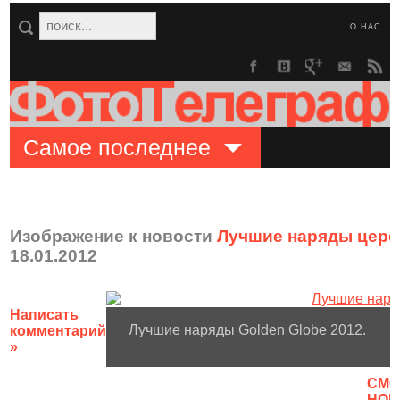
О НАС
Самое последнее
Изображение к новости
Лучшие наряды цере
18.01.2012
Написать
Лучшие наряды Golden Globe 2012.
комментарий
»
CМО
НОВ