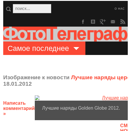
О НАС
Самое последнее
Изображение к новости
Лучшие наряды цере
18.01.2012
Написать
Лучшие наряды Golden Globe 2012.
комментарий
»
CМО
НОВ