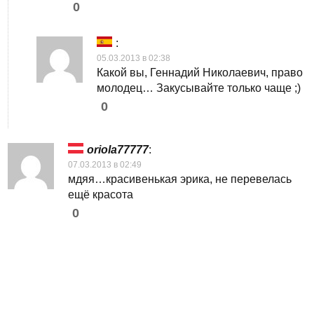
0
:
05.03.2013 в 02:38
Какой вы, Геннадий Николаевич, право
молодец… Закусывайте только чаще ;)
0
оriola77777
:
07.03.2013 в 02:49
мдяя…красивенькая эрика, не перевелась
ещё красота
0