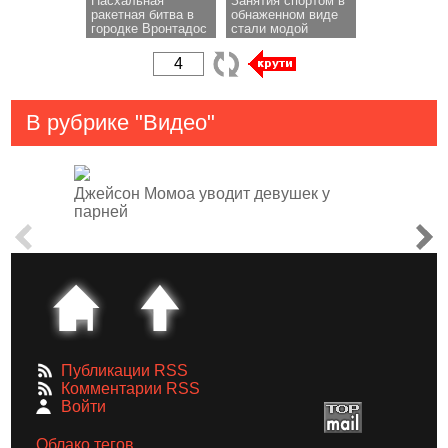
Пасхальная
Занятия спортом в
ракетная битва в
обнаженном виде
городке Вронтадос
стали модой
В рубрике "Видео"
Джейсон Момоа уводит девушек у
парней
Публикации RSS
Комментарии RSS
Войти
Облако тегов