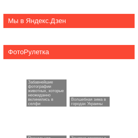
Мы в Яндекс.Дзен
ФотоРулетка
Забавнейшие
фотографии
животных, которые
неожиданно
вклинились в
Волшебная зима в
селфи
городах Украины