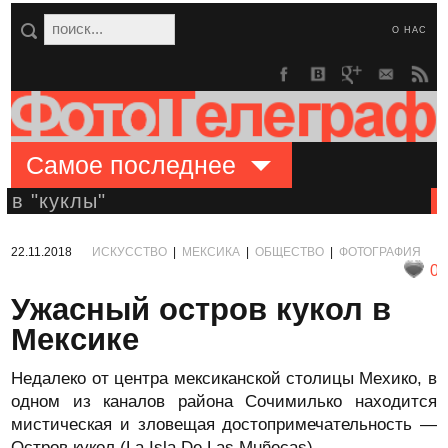
О НАС
Самое последнее
в "куклы"
22.11.2018
ИСКУССТВО
|
МЕКСИКА
|
ОБЩЕСТВО
|
ФОТОГРАФИЯ
0
Ужасный остров кукол в
Мексике
Недалеко от центра мексиканской столицы Мехико, в
одном из каналов района Сочимилько находится
мистическая и зловещая достопримечательность —
Остров кукол (La Isla De Las Muñecas).