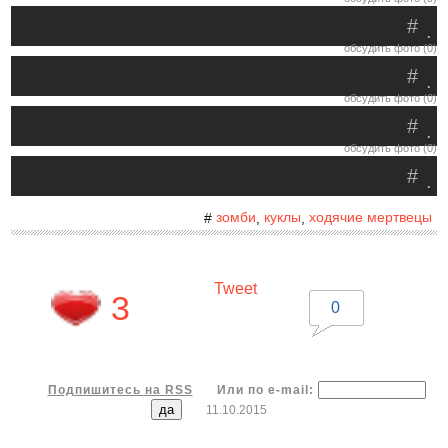
#
.
обсудить фото (0)
#
.
обсудить фото (0)
#
.
обсудить фото (0)
#
.
зомби
куклы
ходячие мертвецы
#
,
,
Tweet
3
0
Подпишитесь на RSS
Или по e-mail:
11.10.2015