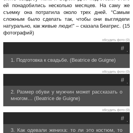
ей понадобились несколько месяцев. На саму же
съемку она потратила около трех дней. “Самым
сложным было сделать так, чтобы они выглядели
натурально, как живые люди!” – сказала Беатрис. (15
фотографий)
обсудить фото (0)
#
.
1. Подготовка к свадьбе. (Beatrice de Guigne)
обсудить фото (0)
#
.
2. Размер обуви у мужчин может рассказать о
многом… (Beatrice de Guigne)
обсудить фото (0)
#
.
3. Как одевали жениха: то ли это костюм, то