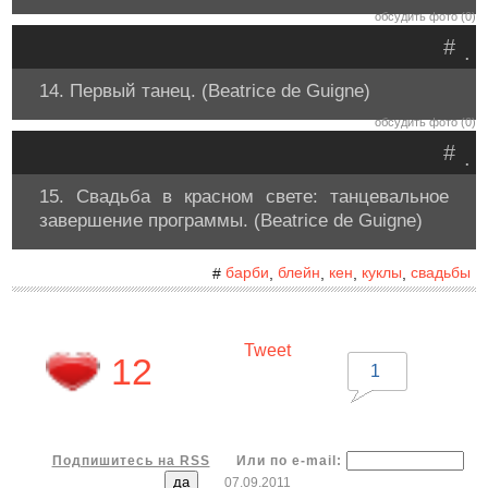
обсудить фото (0)
#
.
14. Первый танец. (Beatrice de Guigne)
обсудить фото (0)
#
.
15. Свадьба в красном свете: танцевальное
завершение программы. (Beatrice de Guigne)
барби
блейн
кен
куклы
свадьбы
#
,
,
,
,
Tweet
12
1
Подпишитесь на RSS
Или по e-mail:
07.09.2011